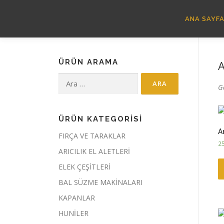
İçeriğe
geç
ANA SAYF
ÜRÜN ARAMA
A
Arama:
G
ÜRÜN KATEGORİSİ
A
FIRÇA VE TARAKLAR
2
ARICILIK EL ALETLERİ
ELEK ÇEŞİTLERİ
BAL SÜZME MAKİNALARI
KAPANLAR
HUNİLER