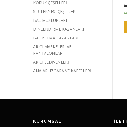
KÖRÜK ÇEŞİTLERİ
A
SIR TEKNESİ ÇEŞİTLERİ
4
BAL MUSLUKLARI
DİNLENDİRME KAZANLARI
BAL ISITMA KAZANLARI
ARICI MASKELERİ VE
PANTALONLARI
ARICI ELDİVENLERİ
ANA ARI IZGARA VE KAFESLERİ
KURUMSAL
İLET