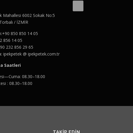
ik Mahallesi 6002 Sokak No:5
Torbalı / İZMİR
n:+90 850 850 14 05
2 856 14 05
+90 232 856 29 65
a: ipekpetek @ ipekpetek.com.tr
a Saatleri
esi—Cuma: 08.30–18.00
esi : 08.30–18.00
TAKIP EDIN