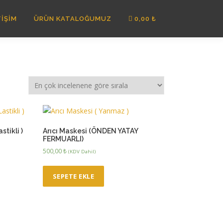
TIŞIM
ÜRÜN KATALOĞUMUZ
0,00 ₺
stikli )
Arıcı Maskesi (ÖNDEN YATAY
FERMUARLI)
500,00
₺
(KDV Dahil)
SEPETE EKLE