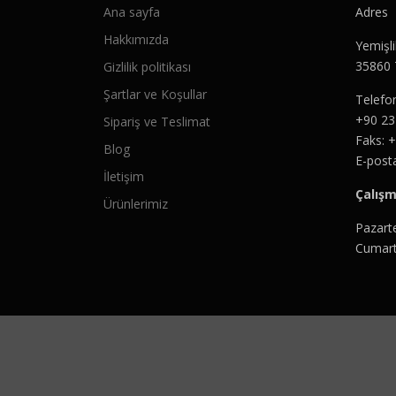
Ana sayfa
Adres
Hakkımızda
Yemişl
35860 
Gizlilik politikası
Şartlar ve Koşullar
Telefo
+90 23
Sipariş ve Teslimat
Faks: 
Blog
E-post
İletişim
Çalışm
Ürünlerimiz
Pazart
Cumart