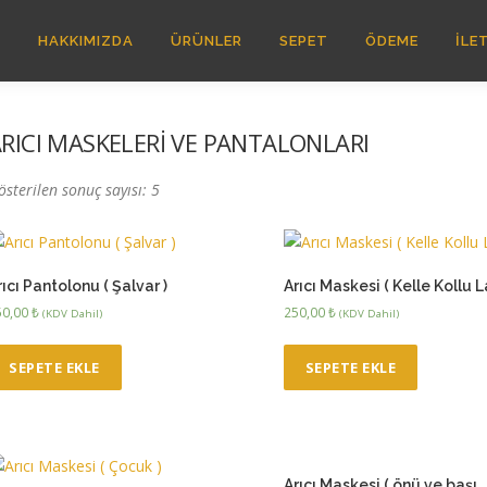
A
HAKKIMIZDA
ÜRÜNLER
SEPET
ÖDEME
İLE
RICI MASKELERİ VE PANTALONLARI
österilen sonuç sayısı: 5
rıcı Pantolonu ( Şalvar )
Arıcı Maskesi ( Kelle Kollu La
50,00
₺
250,00
₺
(KDV Dahil)
(KDV Dahil)
SEPETE EKLE
SEPETE EKLE
Arıcı Maskesi ( önü ve başı