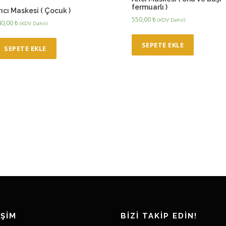
fermuarlı )
rıcı Maskesi ( Çocuk )
550,00
₺
(KDV Dahil)
40,00
₺
(KDV Dahil)
SEPETE EKLE
SEPETE EKLE
İŞİM
BİZİ TAKİP EDİN!