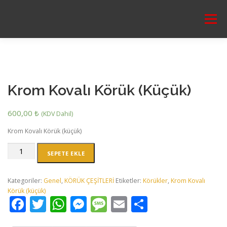
İçeriğe
geç
Menü
ANA SAYFA
HAKKIMIZDA
ÜRÜNLER
SEPET
Krom Kovalı Körük (Küçük)
ÖDEME
İLETIŞIM
ÜRÜN KATALOĞUMUZ
600,00
₺
(KDV Dahil)
Krom Kovalı Körük (küçük)
0,00 ₺
Krom
SEPETE EKLE
Kovalı
Körük
(Küçük)
Kategoriler:
Genel
,
KÖRÜK ÇEŞİTLERİ
Etiketler:
Körükler
,
Krom Kovalı
adet
Körük (küçük)
Facebook
Twitter
WhatsApp
Messenger
Message
Email
Share