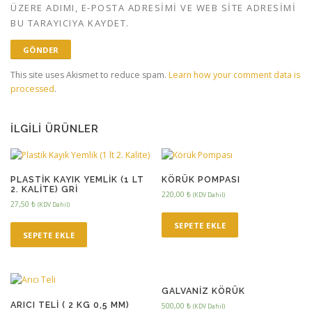
ÜZERE ADIMI, E-POSTA ADRESIMI VE WEB SITE ADRESIMI
BU TARAYICIYA KAYDET.
This site uses Akismet to reduce spam.
Learn how your comment data is
processed
.
İLGILI ÜRÜNLER
PLASTIK KAYIK YEMLIK (1 LT
KÖRÜK POMPASI
2. KALITE) GRİ
220,00
₺
(KDV Dahil)
27,50
₺
(KDV Dahil)
SEPETE EKLE
SEPETE EKLE
GALVANIZ KÖRÜK
ARICI TELI ( 2 KG 0,5 MM)
500,00
₺
(KDV Dahil)