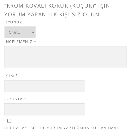
“KROM KOVALI KÖRÜK (KÜÇÜK)” IÇIN
YORUM YAPAN ILK KIŞI SIZ OLUN
OYUNUZ
İNCELEMENIZ
*
İSIM
*
E-POSTA
*
BIR DAHAKI SEFERE YORUM YAPTIĞIMDA KULLANILMAK